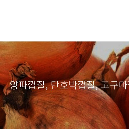
법 - 양파껍질, 단호박껍질, 고