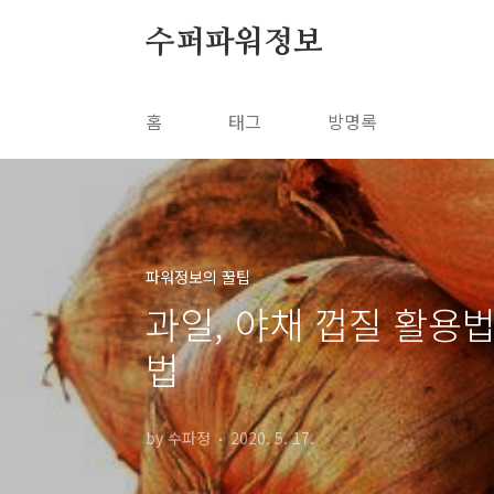
본문 바로가기
수퍼파워정보
홈
태그
방명록
파워정보의 꿀팁
과일, 야채 껍질 활용
법
by 수파정
2020. 5. 17.