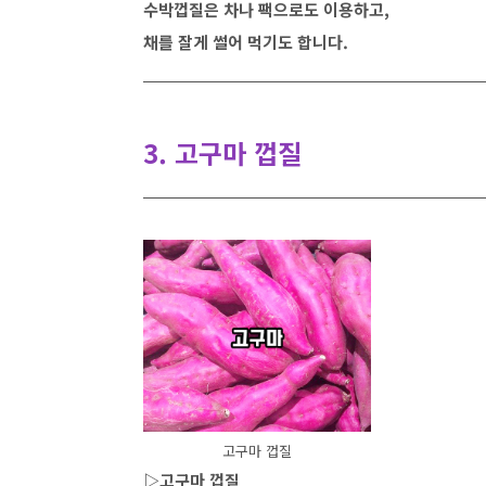
수박껍질은 차나 팩으로도 이용하고,
채를 잘게 썰어 먹기도 합니다.
3. 고구마 껍질
고구마 껍질
▷고구마 껍질