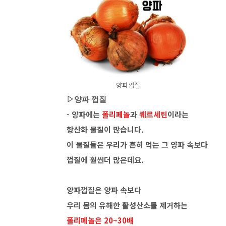
양파껍질
▷양파 껍질
- 양파에는
폴리페놀
과
퀘르세틴
이라는
항산화 물질이 많습니다.
이 물질들은 우리가 흔히 먹는 그 양파 속보다
껍질에 훨씬더 많은데요.
양파껍질은 양파 속보다
우리 몸의 유해한 활성산소를 제거하는
폴리페놀은 20~30배