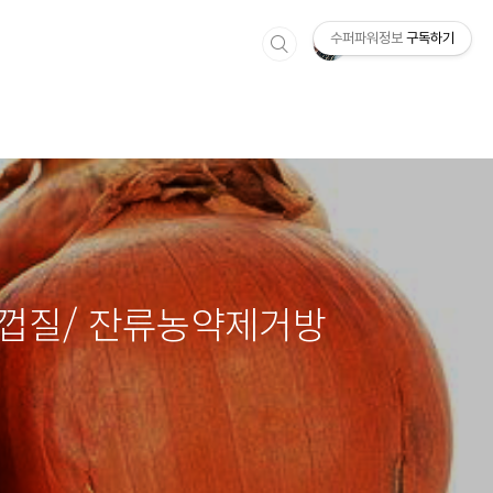
수퍼파워정보
구독하기
구마껍질/ 잔류농약제거방