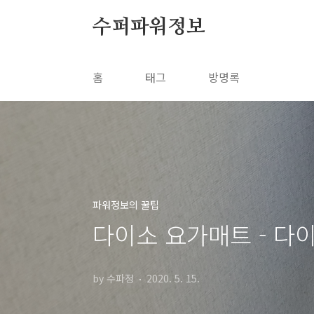
본문 바로가기
수퍼파워정보
홈
태그
방명록
파워정보의 꿀팁
다이소 요가매트 - 다
by 수파정
2020. 5. 15.