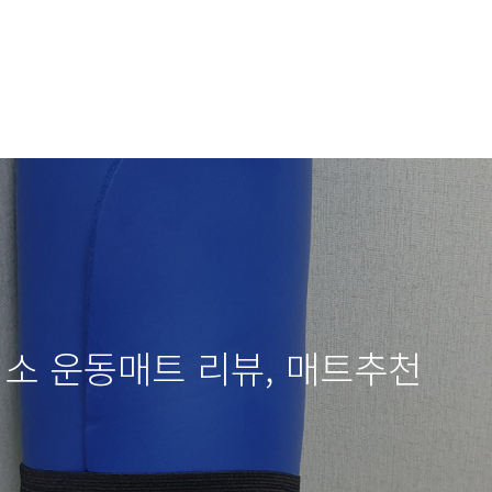
이소 운동매트 리뷰, 매트추천