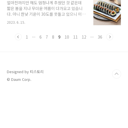
얼마전까지만 해도 엄청나게 추웠던 것 같은데
이 아는 내용으로는 5년 만기면 5천만원으로 만
짧은 봄을 지나 무더운 여름이 다가오고 있습니
들어준다 이 정도가 아닐까 싶습니다. 청년도약
다. 아니 한낮 기온이 30도를 웃돌고 있으니 이미
계좌와 전혀 상관이 없으신 분들은 이 정도만 아
다가왔다고 할 수 있겠네요.많은 사람들이 여름
셔도 다 아신게 아닐까 싶습니다만 자세한 내용
2023. 6. 15.
에는 물놀이나 휴가 중 주의해야 할 사항들, 그러
은 다음과 같습니다. '청년도약계좌'는 청년의 중
니깐 외부활동에 초점을 맞추고 계실텐데요.하지
장기 자산형성 지원을 위한 것으로 5년 만기로 하
만 정작 조심해고 주의해야할 것은 먹거리에 있
1
···
6
7
8
9
10
11
12
···
36
며 매월 70만원 한도 내에서 자유롭게 납입을 하
습니다.매일매일 먹는 밥, 평소에는 상온에 노출
게 되면 최대 6%..
시켜도 상하지 않던 음식들이 여름에는 본인의
생각보다도 더욱 더 빨리 상할 수 있으니 조심하
셔야 합니다.그래서 오늘은 여름철 주의해야 할
음식들에 대해서 다뤄보겠습니다. 1. 김밥 첫번
째, 어쩌면 많은 사람들이 예상하셨을 음식 김밥
Designed by 티스토리
입니다. 단무지, 당근, 오이, 참치 등 다양한 재료
© Daum Corp.
를 넣어서 만든 김밥은 소풍이나 나들이 등 야외
활동에서 빠질..