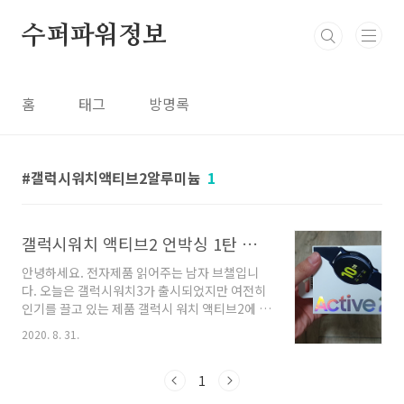
본문 바로가기
수퍼파워정보
홈
태그
방명록
갤럭시워치액티브2알루미늄
1
갤럭시워치 액티브2 언박싱 1탄 갤럭시워치 액티브2 알루미늄 40mm
안녕하세요. 전자제품 읽어주는 남자 브챌입니
다. 오늘은 갤럭시워치3가 출시되었지만 여전히
인기를 끌고 있는 제품 갤럭시 워치 액티브2에 대
해서 살펴보도록 하겠습니다. 1. 갤럭시워치 액티
2020. 8. 31.
브2 영롱합니다. 솔직히 인터넷 사진으로 볼때와
실물 간 갭이 크다고 생각합니다. 가격은 23~25
만원대로 저는 선물 받았습니다. (자랑 ㅎㅎ) 박
1
스를 열면 이런식으로 되어 있습니다. 기본 스트