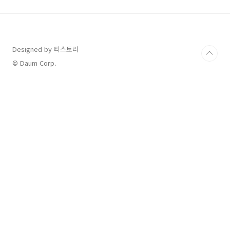
제습 효율은 높으면 높을수록 전기료는 저렴하고
고효율을 나타내는데 LG 휘센 오브제 컬렉션 같
은 경우는 20L 기준 2.81L/kWh로 아주 좋습니
다. 예를 들어 0.5L/kWh 라면 저효율입니다. 그
러니깐 숫자가 커지면 커질수록 고효율입니다.
Designed by 티스토리
둘째, 소음이 아주 적습니다. 사실 제습기를 선택
© Daum Corp.
하는 데 있어서 중요한 부분 중 하나가 ..