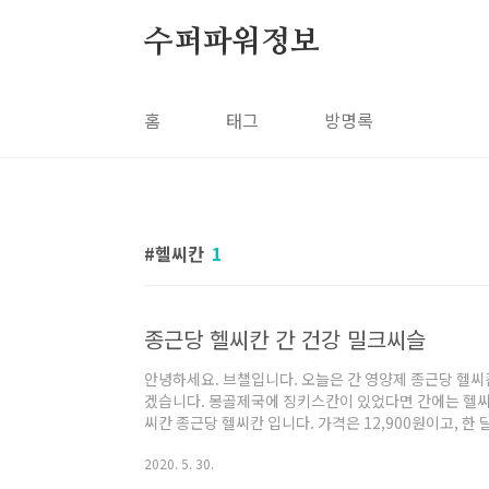
본문 바로가기
수퍼파워정보
홈
태그
방명록
헬씨칸
1
종근당 헬씨칸 간 건강 밀크씨슬
안녕하세요. 브챌입니다. 오늘은 간 영양제 종근당 헬씨
겠습니다. 몽골제국에 징키스칸이 있었다면 간에는 헬씨칸
씨칸 종근당 헬씨칸 입니다. 가격은 12,900원이고, 한
징이 상자에 다 적혀져 있는데요. 먼저 식약처로부터 '간 
2020. 5. 30.
능을 인정 받았습니다. 이게 치료제는 아닙니다. 다음
성분이 하루 권장량으로 들어가 있고, 비타민 B1, B2, 