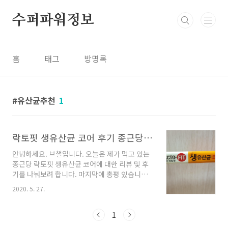
본문 바로가기
수퍼파워정보
홈
태그
방명록
유산균추천
1
락토핏 생유산균 코어 후기 종근당케어(광고X)
안녕하세요. 브챌입니다. 오늘은 제가 먹고 있는
종근당 락토핏 생유산균 코어에 대한 리뷰 및 후
기를 나눠보려 합니다. 마지막에 총평 있습니다.
1. 락토핏 생유산균 코어 제가 구입한 락토핏 생
2020. 5. 27.
유산균 코어입니다. 종근당 케어에서 32,800원
주고 구매했습니다. 근데 인터넷에 쳐보니 다른
사이트들은 상당히 저렴한 가격에 판매를 하더군
1
요. 참고하시면 되겠습니다. 락토핏 생유산균 코