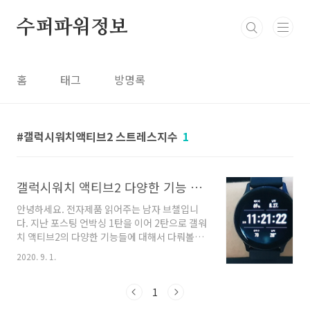
본문 바로가기
수퍼파워정보
홈
태그
방명록
갤럭시워치액티브2 스트레스지수
1
갤럭시워치 액티브2 다양한 기능 워치페이스, 심박수, 스트레스지수
안녕하세요. 전자제품 읽어주는 남자 브챌입니
다. 지난 포스팅 언박싱 1탄을 이어 2탄으로 갤워
치 액티브2의 다양한 기능들에 대해서 다뤄볼까
합니다. 갤럭시워치 액티브2 기능 갤럭시워치 액
2020. 9. 1.
티브2의 기능은 정말 많습니다. 일단 애플과 함께
전세계 스마트폰 시장의 선두주자로 달리고 있는
삼성의 스마트워치이기 때문에 다양한 기능과 함
1
께 그에 따른 서비스도 괜찮다고 생각합니다. 그