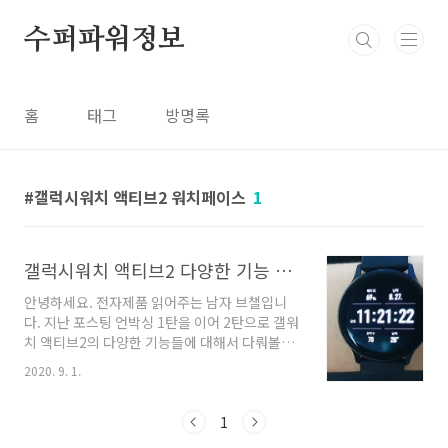
본문 바로가기
수퍼파워정보
홈
태그
방명록
갤럭시워치 액티브2 워치페이스
1
갤럭시워치 액티브2 다양한 기능 워치페이스, 심박수, 스트레스지수
안녕하세요. 전자제품 읽어주는 남자 브챌입니
다. 지난 포스팅 언박싱 1탄을 이어 2탄으로 갤워
치 액티브2의 다양한 기능들에 대해서 다뤄볼까
합니다. 갤럭시워치 액티브2 기능 갤럭시워치 액
2020. 9. 1.
티브2의 기능은 정말 많습니다. 일단 애플과 함께
전세계 스마트폰 시장의 선두주자로 달리고 있는
삼성의 스마트워치이기 때문에 다양한 기능과 함
1
께 그에 따른 서비스도 괜찮다고 생각합니다. 그